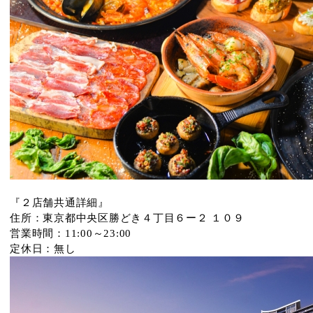
『２店舗共通詳細』
住所：東京都中央区勝どき４丁目６ー２ １０９
営業時間：11:00～23:00
定休日：無し