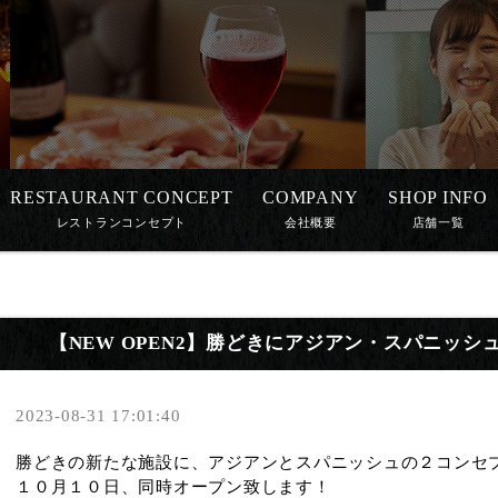
RESTAURANT CONCEPT
COMPANY
SHOP INFO
レストランコンセプト
会社概要
店舗一覧
【NEW OPEN2】勝どきにアジアン・スパニッ
2023-08-31 17:01:40
勝どきの新たな施設に、アジアンとスパニッシュの２コンセ
１０月１０日、同時オープン致します！