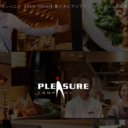
ーカンパニー 【NEW OPEN2】勝どきにアジアン・スパニッシュの２