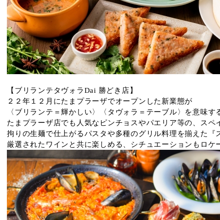
【ブリランテタヴォラDai 勝どき店】
２２年１２月にたまプラーザでオープンした新業態が
〈ブリランテ＝輝かしい〉〈タヴォラ＝テーブル〉を意味す
たまプラーザ店でも人気なピンチョスやパエリア等の、スペ
拘りの生麺で仕上がるパスタや多種のグリル料理を揃えた『
厳選されたワインと共に楽しめる、シチュエーションもロケ